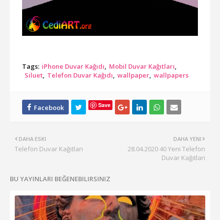
Tags:
iPhone Duvar Kağıdı
Mobil Duvar Kağıtları
Siluet
Telefon Duvar Kağıdı
wallpaper
wallpapers
Save
DAHA ESKI
DAHA YENI
Telefon Duvar Kağıtları
28.04.2020 40 Yeni Telefon
Duvar Kağıtları
BU YAYINLARI BEĞENEBILIRSINIZ