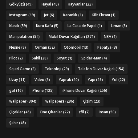
Gökyüzü
(49)
Hayal
(48)
Hayvanlar
(33)
Instagram
(19)
Jet
(6)
Karanlık
(1)
Kilit Ekranı
(1)
Klasik
(59)
Kuru Kafa
(5)
La Casa de Papel
(1)
Liman
(8)
Manipulation
(54)
Mobil Duvar Kağıtları
(271)
NBA
(1)
Nesne
(9)
Orman
(52)
Otomobil
(13)
Papatya
(3)
Pilot
(2)
Sahil
(28)
Soyut
(1)
Spider-Man
(4)
Squid Game
(3)
Teknoloji
(29)
Telefon Duvar Kağıdı
(154)
Uzay
(11)
Video
(5)
Yaprak
(20)
Yapı
(29)
Yol
(22)
göl
(16)
iPhone
(125)
iPhone Duvar Kağıdı
(256)
wallpaper
(304)
wallpapers
(286)
Çizim
(23)
Çiçekler
(45)
Öne Çıkanlar
(22)
çöl
(7)
İnsan
(50)
Şehir
(46)