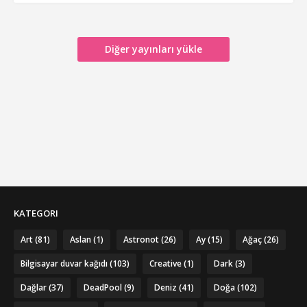
READ MORE »
Diğer yayınları yükle
KATEGORI
Art
(81)
Aslan
(1)
Astronot
(26)
Ay
(15)
Ağaç
(26)
Bilgisayar duvar kağıdı
(103)
Creative
(1)
Dark
(3)
Dağlar
(37)
DeadPool
(9)
Deniz
(41)
Doğa
(102)