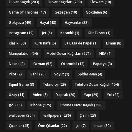
Duvar Kağıdı
(203)
Duvar Kağıtları
(200)
Flowers
(10)
Game of Thrones
(17)
Gezegen
(10)
Gökdelen
(6)
Gökyüzü
(49)
Hayal
(48)
Hayvanlar
(33)
Instagram
(19)
Jet
(6)
Karanlık
(1)
Kilit Ekranı
(1)
Klasik
(59)
Kuru Kafa
(5)
La Casa de Papel
(1)
Liman
(8)
Manipulation
(54)
Mobil Duvar Kağıtları
(271)
NBA
(1)
Nesne
(9)
Orman
(52)
Otomobil
(13)
Papatya
(3)
Pilot
(2)
Sahil
(28)
Soyut
(1)
Spider-Man
(4)
Squid Game
(3)
Teknoloji
(29)
Telefon Duvar Kağıdı
(154)
Uzay
(11)
Video
(5)
Yaprak
(20)
Yapı
(29)
Yol
(22)
göl
(16)
iPhone
(125)
iPhone Duvar Kağıdı
(256)
wallpaper
(304)
wallpapers
(286)
Çizim
(23)
Çiçekler
(45)
Öne Çıkanlar
(22)
çöl
(7)
İnsan
(50)