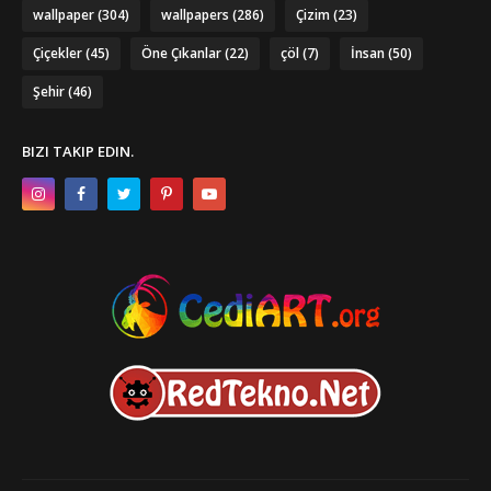
wallpaper
(304)
wallpapers
(286)
Çizim
(23)
Çiçekler
(45)
Öne Çıkanlar
(22)
çöl
(7)
İnsan
(50)
Şehir
(46)
BIZI TAKIP EDIN.