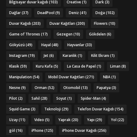
Bilgisayar duvar kağıdı
(103)
Creative
(1)
Dark
(3)
Dağlar
(37)
DeadPool
(9)
Deniz
(41)
Doğa
(102)
Duvar Kağıdı
(203)
Duvar Kağıtları
(200)
Flowers
(10)
Game of Thrones
(17)
Gezegen
(10)
Gökdelen
(6)
Gökyüzü
(49)
Hayal
(48)
Hayvanlar
(33)
Instagram
(19)
Jet
(6)
Karanlık
(1)
Kilit Ekranı
(1)
Klasik
(59)
Kuru Kafa
(5)
La Casa de Papel
(1)
Liman
(8)
Manipulation
(54)
Mobil Duvar Kağıtları
(271)
NBA
(1)
Nesne
(9)
Orman
(52)
Otomobil
(13)
Papatya
(3)
Pilot
(2)
Sahil
(28)
Soyut
(1)
Spider-Man
(4)
Squid Game
(3)
Teknoloji
(29)
Telefon Duvar Kağıdı
(154)
Uzay
(11)
Video
(5)
Yaprak
(20)
Yapı
(29)
Yol
(22)
göl
(16)
iPhone
(125)
iPhone Duvar Kağıdı
(256)