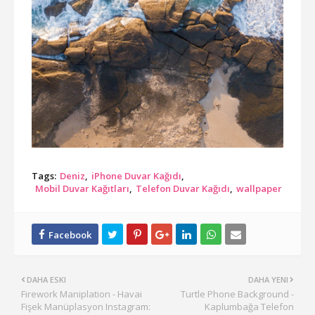
Tags:
Deniz
iPhone Duvar Kağıdı
Mobil Duvar Kağıtları
Telefon Duvar Kağıdı
wallpaper
DAHA ESKI
DAHA YENI
Firework Maniplation - Havai
Turtle Phone Background -
Fişek Manüplasyon Instagram:
Kaplumbağa Telefon