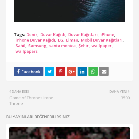
Tags:
Deniz
Duvar Kağıdı
Duvar Kağıtları
iPhone
iPhone Duvar Kağıdı
LG
Liman
Mobil Duvar Kağıtları
Sahil
Samsung
santa monica
Şehir
wallpaper
wallpapers
DAHA ESKI
DAHA YENI
Game of Thrones Irone
3500
Throne
BU YAYINLARI BEĞENEBILIRSINIZ