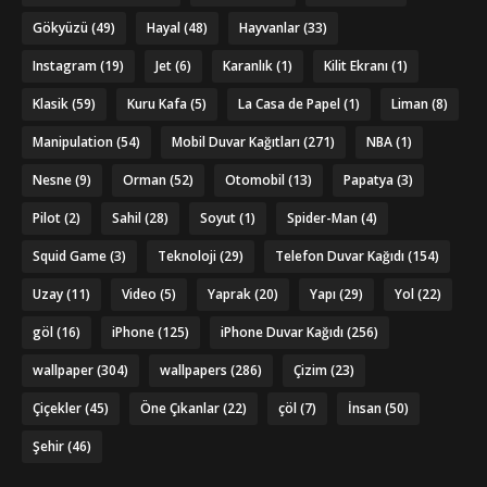
Gökyüzü
(49)
Hayal
(48)
Hayvanlar
(33)
Instagram
(19)
Jet
(6)
Karanlık
(1)
Kilit Ekranı
(1)
Klasik
(59)
Kuru Kafa
(5)
La Casa de Papel
(1)
Liman
(8)
Manipulation
(54)
Mobil Duvar Kağıtları
(271)
NBA
(1)
Nesne
(9)
Orman
(52)
Otomobil
(13)
Papatya
(3)
Pilot
(2)
Sahil
(28)
Soyut
(1)
Spider-Man
(4)
Squid Game
(3)
Teknoloji
(29)
Telefon Duvar Kağıdı
(154)
Uzay
(11)
Video
(5)
Yaprak
(20)
Yapı
(29)
Yol
(22)
göl
(16)
iPhone
(125)
iPhone Duvar Kağıdı
(256)
wallpaper
(304)
wallpapers
(286)
Çizim
(23)
Çiçekler
(45)
Öne Çıkanlar
(22)
çöl
(7)
İnsan
(50)
Şehir
(46)