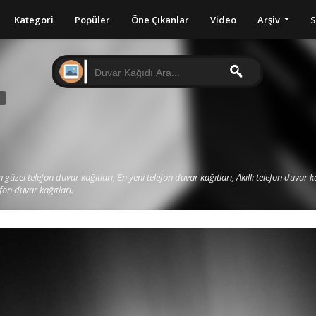
Kategori
Popüler
Öne Çıkanlar
Video
Arşiv
S
I
 güzel telefon duvar kağıtları, En yeni telefon duvar kağıtları, Akıllı telefon duvar ka
efon duvar kağıtları.