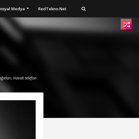
osyal Medya
RedTekno.Net
ğıtları, Havalı telefon