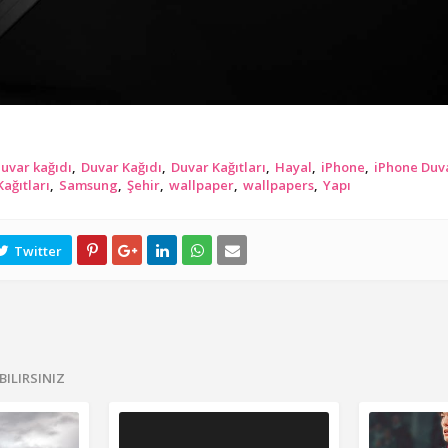
duvar kağıdı
Duvar Kağıdı
Duvar Kağıtları
Hayal
iPhone
iPhone Duv
ağıtları
Samsung
Şehir
wallpaper
wallpapers
Yapı
BILIRSINIZ