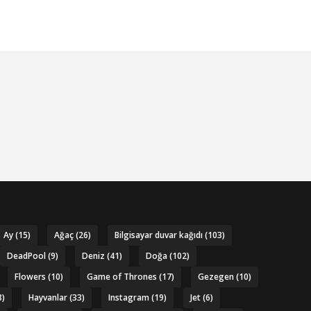
Ay
(15)
Ağaç
(26)
Bilgisayar duvar kağıdı
(103)
DeadPool
(9)
Deniz
(41)
Doğa
(102)
Flowers
(10)
Game of Thrones
(17)
Gezegen
(10)
8)
Hayvanlar
(33)
Instagram
(19)
Jet
(6)