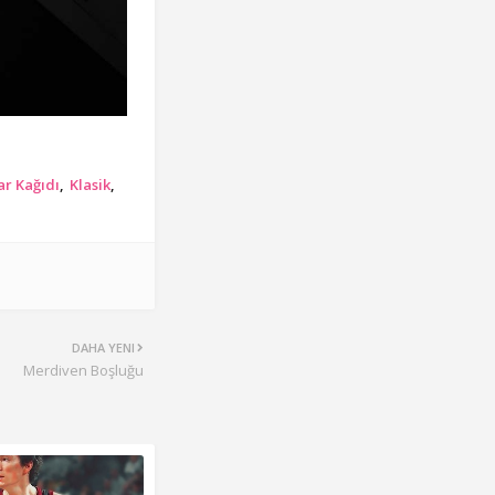
ar Kağıdı
Klasik
DAHA YENI
Merdiven Boşluğu