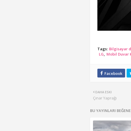
Tags:
Bilgisayar 
LG
Mobil Duvar K
DAHA ESKI
Çınar Yaprağı
BU YAYINLARI BEĞENE