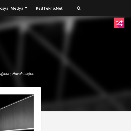
osyal Medya
RedTekno.Net
ğıtları, Havalı telefon