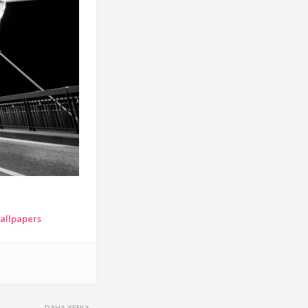
allpapers
DAHA YENI