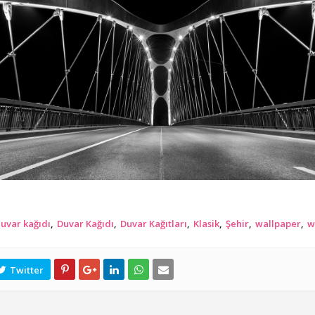
duvar kağıdı
Duvar Kağıdı
Duvar Kağıtları
Klasik
Şehir
wallpaper
w