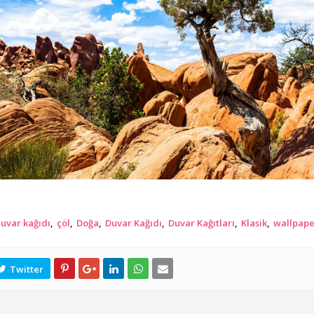
duvar kağıdı
çöl
Doğa
Duvar Kağıdı
Duvar Kağıtları
Klasik
wallpape