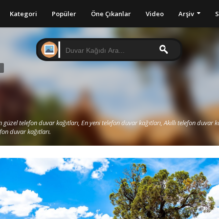
Kategori
Popüler
Öne Çıkanlar
Video
Arşiv
S
I
 güzel telefon duvar kağıtları, En yeni telefon duvar kağıtları, Akıllı telefon duvar ka
efon duvar kağıtları.