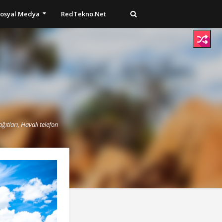
osyal Medya
RedTekno.Net
ğıtları, Havalı telefon