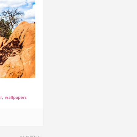
r
wallpapers
DAHA YENI